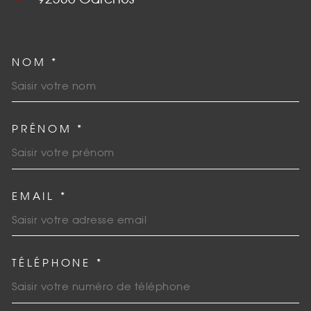
NOM *
TRAD_MELTEM_VOSCOORDO
PRÉNOM *
EMAIL *
TÉLÉPHONE *