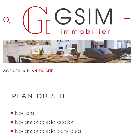
Aller
Aller
Aller
Aller
à
à
au
au
:
la
menu
contenu
recherche
principal
ACCUEIL
ACHETER
ACCUEIL
PLAN DU SITE
LOUER
BIENS LOUÉS
PLAN DU SITE
GÉRER
Nos liens
Nos annonces de location
ESTIMER
Nos annonces de biens loués