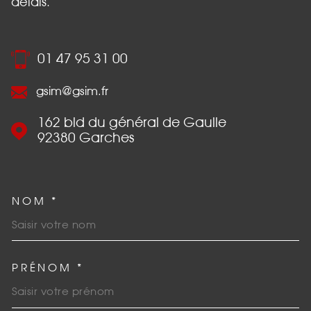
délais.
01 47 95 31 00
gsim@gsim.fr
162 bld du général de Gaulle
92380
Garches
NOM *
TRAD_MELTEM_VOSCOORDO
PRÉNOM *