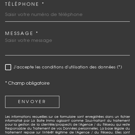
TÉLÉPHONE *
MESSAGE *
TRAD_MELTEM_VOREDEMAN
J'accepte les conditions d'utilisation des données (*)
RÈGLEMENTATION
* Champ obligatoire
ENVOYER
Les informations recueillies sur ce formulaire sont enregistrées dans un fichier
informatisé par La Boite Immo agissant comme Sous-traitant du traitement
pour la gestion de la clientèle/prospects de l'Agence / du Réseau qui reste
Responsable du Traitement de vos Données personnelles. La base légale du
traitement repose sur l'intérêt légitime de l'Agence / du Réseau. Elles sont