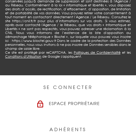
conservées jusqu'à demande de suppression et sont destinées à l'Agence /
au Réseau. Conformément à la loi « informatique et libertés », vous disposez
des droits d’accès, de rectification, d’effacement, d’opposition, de limitation
et de portabilité de vos données. Vous pouvez retirer votre consentement à
tout moment en contactant directement l’Agence / Le Réseau. Consultez le
site https://cnil.fr/fr pour plus d’informations sur vos droits. Si vous estimez,
après avoir contacté l'Agence / le Réseau, que vos droits « Informatique et
Libertés » ne sont pas respectés, vous pouvez adresser une réclamation à la
CNIL. Nous vous informons de l’existence de la liste d'opposition au
démarchage téléphonique « Bloctel », sur laquelle vous pouvez vous inscrire
ici : https://www.bloctel.gouv.fr Dans le cadre de la protection des Données
personnelles, nous vous invitons à ne pas inscrire de Données sensibles dans le
champ de saisie libre.
Ce site est protégé par reCAPTCHA, les
Politiques de Confidentialité
et les
Conditions d'Utilisation
de Google s'appliquent.
SE CONNECTER
ESPACE PROPRIÉTAIRE
ADHÉRENTS