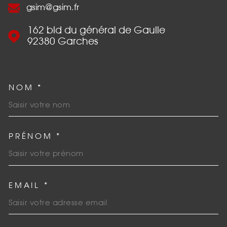
gsim@gsim.fr
162 bld du général de Gaulle
92380
Garches
NOM *
TRAD_MELTEM_VOSCOORDO
PRÉNOM *
EMAIL *