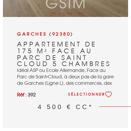
GARCHES (92380)
APPARTEMENT DE
175 M² FACE AU
PARC DE SAINT
CLOUD 5 CHAMBRES
Idéal ASP ou Ecole Allemande, Face au
Parc de Saint-Cloud, à deux pas de la gare
de Garches (Ligne L), des commerces, des
écoles, dans un immeuble de standing des
Réf :
392
SÉLECTIONNER
années 90, magnifique appartement refait
entièrement à neuf avec des prestations
4 500 €
CC*
haut de gamme, de 175 m², avec son
palier privatif, se composant : d'une
grande entrée, d'une pièce de réception
de 58 m² / cuisine US avec ilot central, de 4