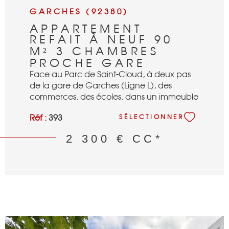
GARCHES (92380)
APPARTEMENT
REFAIT À NEUF 90
M² 3 CHAMBRES
PROCHE GARE
Face au Parc de Saint-Cloud, à deux pas
de la gare de Garches (Ligne L), des
commerces, des écoles, dans un immeuble
de standing des années 90, magnifique
Réf :
393
SÉLECTIONNER
appartement donnant sur l'intérieur, refait
entièrement à neuf avec des prestations
2 300 €
CC*
haut de gamme, de 90 m², se composant :
d'une entrée, d'une pièce de réception de
35 m² / cuisine US, de 3 chambres avec
penderies (12,9,11 m²), d'une salle de
douches, d'une salle de bains avec wc,
d'un wc séparé, de nombreux
rangements, d'un parkings au sous sol, (un
second possible). Fibre. Exposition SUD et