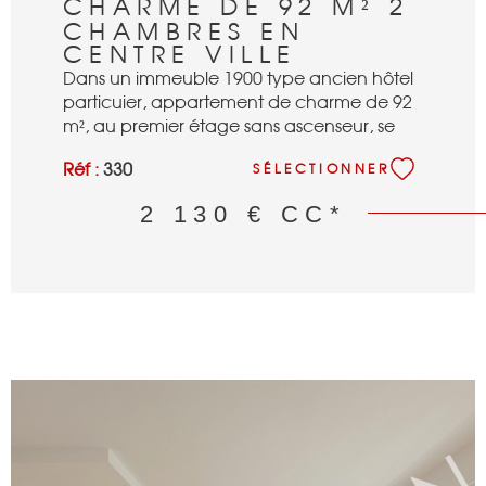
CHARME DE 92 M² 2
CHAMBRES EN
CENTRE VILLE
Dans un immeuble 1900 type ancien hôtel
particuier, appartement de charme de 92
m², au premier étage sans ascenseur, se
composant : d'une entrée, d'un séjour
Réf :
330
SÉLECTIONNER
double, de deux grandes chambres avec
penderies, d'une cuisine séparée semi
2 130 €
CC*
équipée, d'une salle de bains avec wc,
d'une salle de douches, d'un wc séparé,
d'un petit coin bureau, d'une cave.
Moulures, triple vitrage, parquet d'époque,
Fibre.