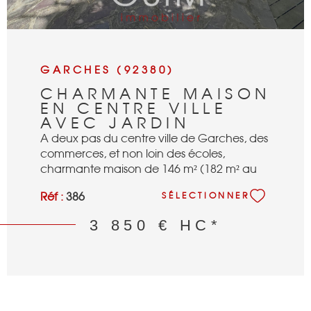
GARCHES (92380)
CHARMANTE MAISON
EN CENTRE VILLE
AVEC JARDIN
A deux pas du centre ville de Garches, des
commerces, et non loin des écoles,
charmante maison de 146 m² (182 m² au
total), avec jardin se composant : au rez de
Réf :
386
SÉLECTIONNER
chaussée, d'une entrée, d'un séjour de 33
m² avec cheminée, d'une cuisine semi
3 850 €
HC*
équipée, d'un wc séparé, d'une chambre
(ou bureau). Au premier étage, d'une
chambre duplex avec mezzanine et salle
de douches, une chambre parentale avec
salle de bains, d'une autre chambre avec
douche et d'un wc séparé. au rez de