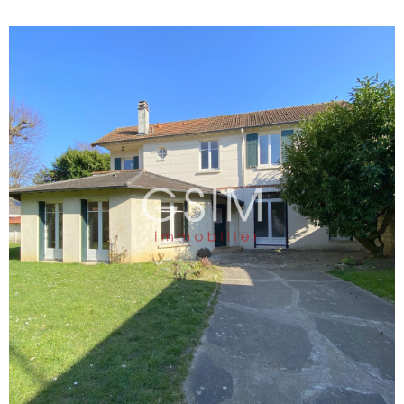
jardin, d'une grande salle de jeux (ou
chambre 5) de 25 m², d'une buanderie,
d'une salle de douches avec wc, et d'une
cave à vins. Fibre. (maison encore en
travaux)
VOIR LE BIEN