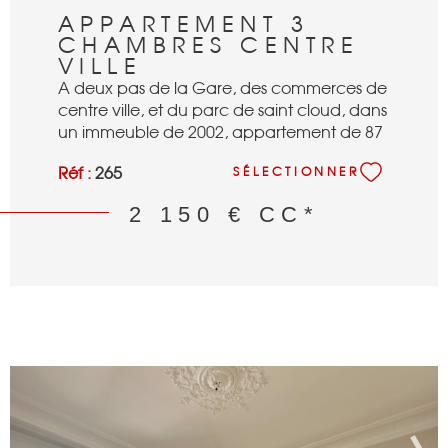
APPARTEMENT 3
CHAMBRES CENTRE
VILLE
A deux pas de la Gare, des commerces de
centre ville, et du parc de saint cloud, dans
un immeuble de 2002, appartement de 87
m² se composant: d'une entrée, d'un séjour
Réf :
265
SÉLECTIONNER
de 31 m² avec grand balcon, d'une cuisine
séparée semi équipée, de trois chambres,
2 150 €
CC*
d'une salle de douches, d'une salle de
bains, d'un wc séparé, d'une cave et d'un
box en sous sol. Fibre, et Climatisation dans
l'appartement.