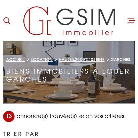
Aller
Aller
Aller
Aller
à
à
au
au
:
la
menu
contenu
recherche
principal
ACCUEIL
ACCUEIL
LOCATION
HAUTS%20DE%20SEINE
GARCHES
ACHETER
BIENS IMMOBILIERS À LOUER
LOUER
GARCHES
BIENS LOUÉS
GÉRER
13
annonce(s) trouvée(s) selon vos critères
ESTIMER
TRIER PAR