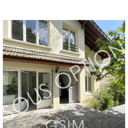
chambres avec penderies (16,12,13, et 11
m²), d'une suite parentale de 24 m² avec
dressing et salle de douches avec wc,
d'une salle de bains avec wc, de
nombreux rangements, de deux parkings
au sous sol. Fibre
VOIR LE BIEN