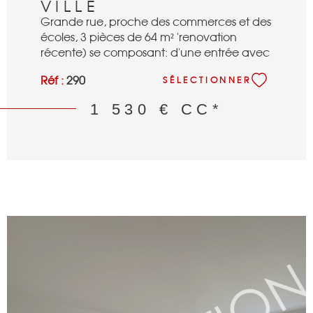
VILLE
Grande rue, proche des commerces et des
écoles, 3 pièces de 64 m² 'renovation
récente) se composant: d'une entrée avec
penderies, d'un séjour avec cuisine ouverte
Réf :
290
SÉLECTIONNER
semi équipée donnant sur un balcon plein
sud, de deux chambres avec penderies
1 530 €
CC*
(10 et 11 m²), d'une salle de bains, d'un wc
séparé, d'une cave et d'un parking sous sol