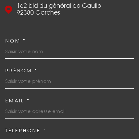
162 bld du général de Gaulle
92380
Garches
NOM *
TRAD_MELTEM_VOSCOORDO
PRÉNOM *
EMAIL *
TÉLÉPHONE *