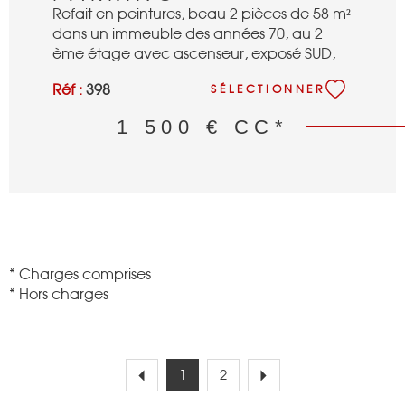
Refait en peintures, beau 2 pièces de 58 m²
dans un immeuble des années 70, au 2
ème étage avec ascenseur, exposé SUD,
se composant : d'une entrée, d'un séjour
Réf :
398
SÉLECTIONNER
de 20 m² sur balcon, d'une cuisuine
séparée semi équipée, d'un grand couloir
1 500 €
CC*
avec penderies, d'une chambre sur
balcon, d'une salle de bains, d'un wc
séparé, d'une cave et d'un parking sous sol.
Fibre.
* Charges comprises
* Hors charges
1
2