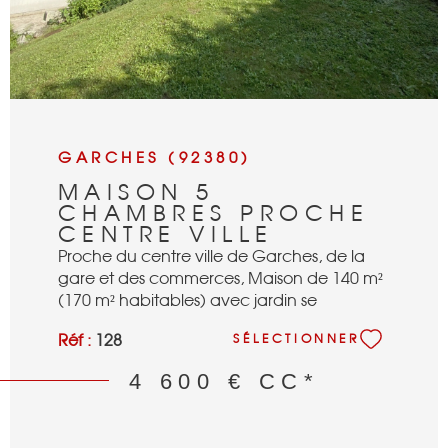
GARCHES (92380)
MAISON 5
CHAMBRES PROCHE
CENTRE VILLE
Proche du centre ville de Garches, de la
gare et des commerces, Maison de 140 m²
(170 m² habitables) avec jardin se
composant: d'une entrée avec penderie,
Réf :
128
SÉLECTIONNER
une cuisine équipée, un séjour avec
cheminée, donnant sur une terrasse, 5
4 600 €
CC*
chambres, deux salles de bains, une salle
de douches, 2 wc séparés, un sous sol avec
cave/lingerie, cave à vins et garage.