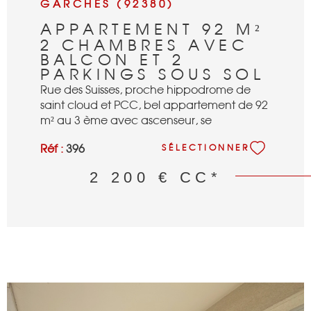
GARCHES (92380)
APPARTEMENT 92 M²
2 CHAMBRES AVEC
BALCON ET 2
PARKINGS SOUS SOL
Rue des Suisses, proche hippodrome de
saint cloud et PCC, bel appartement de 92
m² au 3 ème avec ascenseur, se
composant : d'une entrée, d'un séjour
Réf :
396
SÉLECTIONNER
double avec balcon, d'une cuisine
séparée semi équipée, d'une chambre
2 200 €
CC*
avec penderie et salle de bains, d'une
chambre avec penderies, d'une salle de
douches avec wc, de rangements dans le
couloir, d'une cave et de deux places de
parkings sous sol. Fibre.