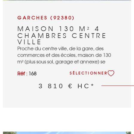
GARCHES (92380)
MAISON 130 M² 4
CHAMBRES CENTRE
VILLE
Proche du centre ville, de la gare, des
commerces et des écoles, maison de 130
m² (plus sous sol, garage et annexe) se
composant: d'une entrée, un séjour de 34
Réf :
168
SÉLECTIONNER
m² avec cheminée, une cuisine séparée
semi équipée, quatre chambres, un
3 810 €
HC*
bureau, deux salles de bains, deux wc
séparés, un sous sol avec cave, un garage
et une petite annexe.