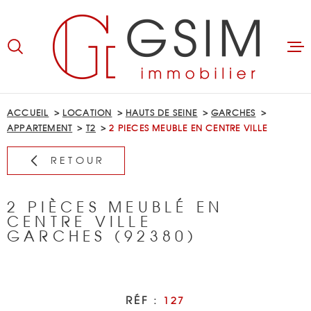
Aller
Aller
Aller
Aller
à
à
au
au
:
la
menu
contenu
recherche
principal
ACCUEIL
ACCUEIL
LOCATION
HAUTS DE SEINE
GARCHES
APPARTEMENT
T2
2 PIECES MEUBLE EN CENTRE VILLE
ACHETER
RETOUR
LOUER
2 PIÈCES MEUBLÉ EN
BIENS LOUÉS
CENTRE VILLE
GARCHES (92380)
GÉRER
ESTIMER
RÉF :
127