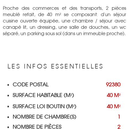
Proche des commerces et des transports, 2 pièces
meublé refait, de 40 m² se composant: d'un séjour
cuisine ouverte équipée, une chambre / séjour avec
canapé lit, un dressing, une salle de douches, un wc
séparé, un parking sous sol (dans un immeuble proche).
LES INFOS
ESSENTIELLES
CODE POSTAL
92380
Caractérisque
Valeurs
SURFACE HABITABLE (M²)
40 M²
SURFACE LOI BOUTIN (M²)
40 M²
NOMBRE DE CHAMBRE(S)
1
NOMBRE DE PIÈCES
2