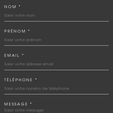
NOM *
TRAD_MELTEM_VOSCOORDO
PRÉNOM *
EMAIL *
TÉLÉPHONE *
MESSAGE *
TRAD_MELTEM_VOREDEMAN