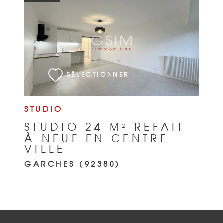
VOIR LE BIEN
SÉLECTIONNER
STUDIO
STUDIO 24 M² REFAIT
À NEUF EN CENTRE
VILLE
GARCHES (92380)