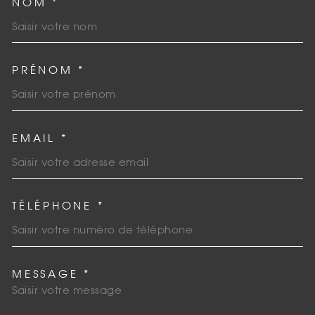
NOM *
TRAD_MELTEM_VOSCOORDO
PRÉNOM *
EMAIL *
TÉLÉPHONE *
MESSAGE *
TRAD_MELTEM_VOREDEMAN