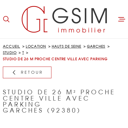
Aller
Aller
Aller
Aller
à
à
au
au
:
la
menu
contenu
recherche
principal
ACCUEIL
ACCUEIL
LOCATION
HAUTS DE SEINE
GARCHES
STUDIO
T
ACHETER
STUDIO DE 26 M PROCHE CENTRE VILLE AVEC PARKING
RETOUR
LOUER
BIENS LOUÉS
STUDIO DE 26 M² PROCHE
CENTRE VILLE AVEC
PARKING
GÉRER
GARCHES (92380)
ESTIMER