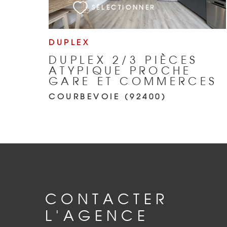
SÉLECTIONNER
DUPLEX
DUPLEX 2/3 PIÈCES
ATYPIQUE PROCHE
GARE ET COMMERCES
COURBEVOIE (92400)
CONTACTER
L'AGENCE