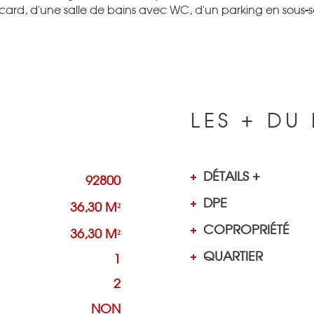
rd, d'une salle de bains avec WC, d'un parking en sous-so
LES + DU 
DÉTAILS +
92800
DPE
36,30 M²
COPROPRIÉTÉ
36,30 M²
QUARTIER
1
2
NON