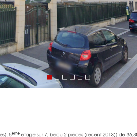
ème
s), 5
étage sur 7, beau 2 pièces (récent 2013)) de 36,3