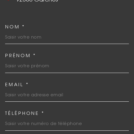
NOM *
TRAD_MELTEM_VOSCOORDO
PRÉNOM *
EMAIL *
TÉLÉPHONE *