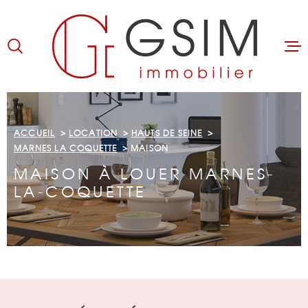
Aller
Aller
Aller
Aller
à
à
au
au
:
la
menu
contenu
recherche
principal
ACCUEIL
ACCUEIL
LOCATION
HAUTS DE SEINE
ACHETER
MARNES LA COQUETTE
MAISON
MAISON À LOUER MARNES-
LOUER
LA-COQUETTE
BIENS LOUÉS
GÉRER
ESTIMER