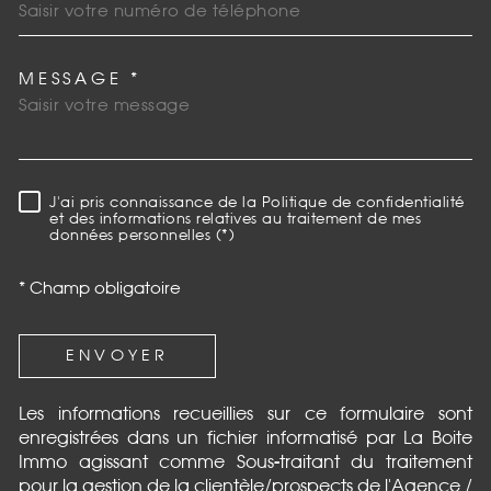
MESSAGE *
TRAD_MELTEM_VOREDEMAN
J'ai pris connaissance de la Politique de confidentialité
RÈGLEMENTATION
et des informations relatives au traitement de mes
données personnelles (*)
* Champ obligatoire
ENVOYER
Les informations recueillies sur ce formulaire sont
enregistrées dans un fichier informatisé par La Boite
Immo agissant comme Sous-traitant du traitement
pour la gestion de la clientèle/prospects de l'Agence /