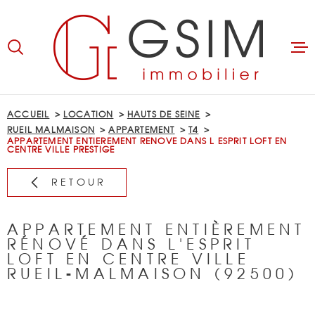
Aller
Aller
Aller
Aller
à
à
au
au
:
la
menu
contenu
recherche
principal
ACCUEIL
ACCUEIL
LOCATION
HAUTS DE SEINE
RUEIL MALMAISON
APPARTEMENT
T4
ACHETER
APPARTEMENT ENTIEREMENT RENOVE DANS L ESPRIT LOFT EN
CENTRE VILLE PRESTIGE
LOUER
RETOUR
BIENS LOUÉS
APPARTEMENT ENTIÈREMENT
RÉNOVÉ DANS L'ESPRIT
LOFT EN CENTRE VILLE
GÉRER
RUEIL-MALMAISON (92500)
ESTIMER