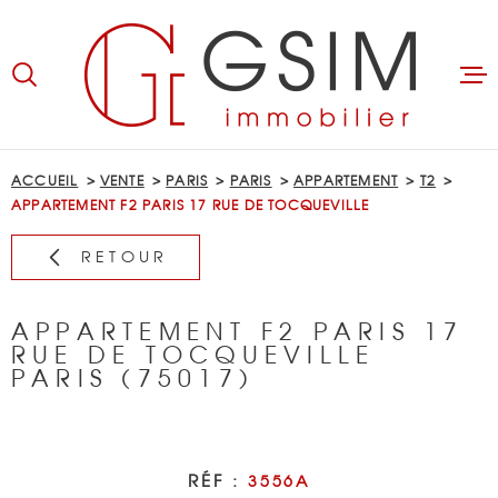
Aller
Aller
Aller
Aller
à
à
au
au
:
la
menu
contenu
recherche
principal
ACCUEIL
ACCUEIL
VENTE
PARIS
PARIS
APPARTEMENT
T2
APPARTEMENT F2 PARIS 17 RUE DE TOCQUEVILLE
ACHETER
RETOUR
LOUER
APPARTEMENT F2 PARIS 17
BIENS LOUÉS
RUE DE TOCQUEVILLE
PARIS (75017)
GÉRER
ESTIMER
RÉF :
3556A