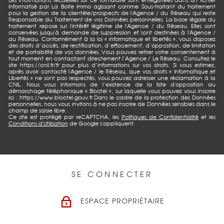
Les informations recueillies sur ce formulaire sont enregistrées dans un fichier
informatisé par La Boite Immo agissant comme Sous-traitant du traitement
pour la gestion de la clientèle/prospects de l'Agence / du Réseau qui reste
Responsable du Traitement de vos Données personnelles. La base légale du
traitement repose sur l'intérêt légitime de l'Agence / du Réseau. Elles sont
conservées jusqu'à demande de suppression et sont destinées à l'Agence /
au Réseau. Conformément à la loi « informatique et libertés », vous disposez
des droits d’accès, de rectification, d’effacement, d’opposition, de limitation
et de portabilité de vos données. Vous pouvez retirer votre consentement à
tout moment en contactant directement l’Agence / Le Réseau. Consultez le
site https://cnil.fr/fr pour plus d’informations sur vos droits. Si vous estimez,
après avoir contacté l'Agence / le Réseau, que vos droits « Informatique et
Libertés » ne sont pas respectés, vous pouvez adresser une réclamation à la
CNIL. Nous vous informons de l’existence de la liste d'opposition au
démarchage téléphonique « Bloctel », sur laquelle vous pouvez vous inscrire
ici : https://www.bloctel.gouv.fr Dans le cadre de la protection des Données
personnelles, nous vous invitons à ne pas inscrire de Données sensibles dans le
champ de saisie libre.
Ce site est protégé par reCAPTCHA, les
Politiques de Confidentialité
et les
Conditions d'Utilisation
de Google s'appliquent.
SE CONNECTER
ESPACE PROPRIÉTAIRE