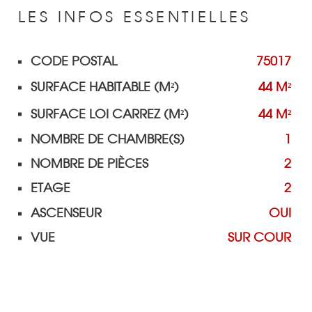
LES INFOS
ESSENTIELLES
CODE POSTAL
75017
Caractérisque
Valeurs
SURFACE HABITABLE (M²)
44 M²
SURFACE LOI CARREZ (M²)
44 M²
NOMBRE DE CHAMBRE(S)
1
NOMBRE DE PIÈCES
2
ETAGE
2
ASCENSEUR
OUI
VUE
SUR COUR