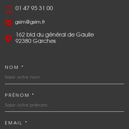
01 47 95 31 00
gsim@gsim.fr
162 bld du général de Gaulle
92380
Garches
NOM *
TRAD_MELTEM_VOSCOORDO
PRÉNOM *
EMAIL *