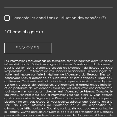
J'accepte les conditions d'utilisation des données (*)
RÈGLEMENTATION
* Champ obligatoire
ENVOYER
Les informations recueillies sur ce formulaire sont enregistrées dans un fichier
informatisé par La Boite Immo agissant comme Sous-traitant du traitement
pour la gestion de la clientèle/prospects de l'Agence / du Réseau qui reste
Responsable du Traitement de vos Données personnelles. La base légale du
traitement repose sur l'intérêt légitime de l'Agence / du Réseau. Elles sont
conservées jusqu'à demande de suppression et sont destinées à l'Agence /
au Réseau. Conformément à la loi « informatique et libertés », vous disposez
des droits d’accès, de rectification, d’effacement, d’opposition, de limitation
et de portabilité de vos données. Vous pouvez retirer votre consentement à
tout moment en contactant directement l’Agence / Le Réseau. Consultez le
site https://cnil.fr/fr pour plus d’informations sur vos droits. Si vous estimez,
après avoir contacté l'Agence / le Réseau, que vos droits « Informatique et
Libertés » ne sont pas respectés, vous pouvez adresser une réclamation à la
CNIL. Nous vous informons de l’existence de la liste d'opposition au
démarchage téléphonique « Bloctel », sur laquelle vous pouvez vous inscrire
ici : https://www.bloctel.gouv.fr Dans le cadre de la protection des Données
personnelles, nous vous invitons à ne pas inscrire de Données sensibles dans le