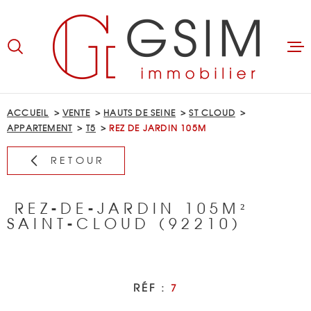
Aller
Aller
Aller
Aller
à
à
au
au
:
la
menu
contenu
recherche
principal
ACCUEIL
ACCUEIL
VENTE
HAUTS DE SEINE
ST CLOUD
APPARTEMENT
T5
REZ DE JARDIN 105M
ACHETER
RETOUR
LOUER
REZ-DE-JARDIN 105M²
BIENS LOUÉS
SAINT-CLOUD (92210)
GÉRER
RÉF :
7
ESTIMER