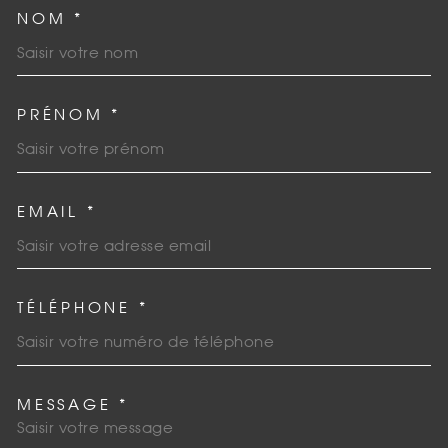
NOM *
TRAD_MELTEM_VOSCOORDO
PRÉNOM *
EMAIL *
TÉLÉPHONE *
MESSAGE *
TRAD_MELTEM_VOREDEMAN