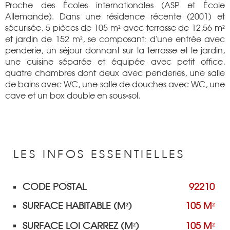
Proche des Écoles internationales (ASP et École
Allemande). Dans une résidence récente (2001) et
sécurisée, 5 pièces de 105 m² avec terrasse de 12,56 m²
et jardin de 152 m², se composant: d'une entrée avec
penderie, un séjour donnant sur la terrasse et le jardin,
une cuisine séparée et équipée avec petit office,
quatre chambres dont deux avec penderies, une salle
de bains avec WC, une salle de douches avec WC, une
cave et un box double en sous-sol.
LES INFOS
ESSENTIELLES
CODE POSTAL
92210
Caractérisque
Valeurs
SURFACE HABITABLE (M²)
105 M²
SURFACE LOI CARREZ (M²)
105 M²