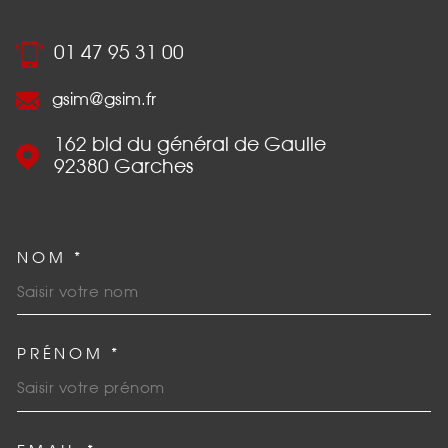
01 47 95 31 00
gsim@gsim.fr
162 bld du général de Gaulle
92380
Garches
NOM *
TRAD_MELTEM_VOSCOORDO
PRÉNOM *