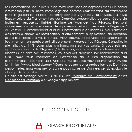
Les informations recueillies sur ce formulaire sont enregistrées dans un fichier
informatisé par La Boite Immo agissant comme Sous-traitant du traitement
pour la gestion de la clientèle/prospects de l'Agence / du Réseau qui reste
Responsable du Traitement de vos Données personnelles. La base légale du
traitement repose sur l'intérêt légitime de l'Agence / du Réseau. Elles sont
conservées jusqu'à demande de suppression et sont destinées à l'Agence /
au Réseau. Conformément à la loi « informatique et libertés », vous disposez
des droits d’accès, de rectification, d’effacement, d’opposition, de limitation
et de portabilité de vos données. Vous pouvez retirer votre consentement à
tout moment en contactant directement l’Agence / Le Réseau. Consultez le
site https://cnil.fr/fr pour plus d’informations sur vos droits. Si vous estimez,
après avoir contacté l'Agence / le Réseau, que vos droits « Informatique et
Libertés » ne sont pas respectés, vous pouvez adresser une réclamation à la
CNIL. Nous vous informons de l’existence de la liste d'opposition au
démarchage téléphonique « Bloctel », sur laquelle vous pouvez vous inscrire
ici : https://www.bloctel.gouv.fr Dans le cadre de la protection des Données
personnelles, nous vous invitons à ne pas inscrire de Données sensibles dans le
champ de saisie libre.
Ce site est protégé par reCAPTCHA, les
Politiques de Confidentialité
et les
Conditions d'Utilisation
de Google s'appliquent.
SE CONNECTER
ESPACE PROPRIÉTAIRE