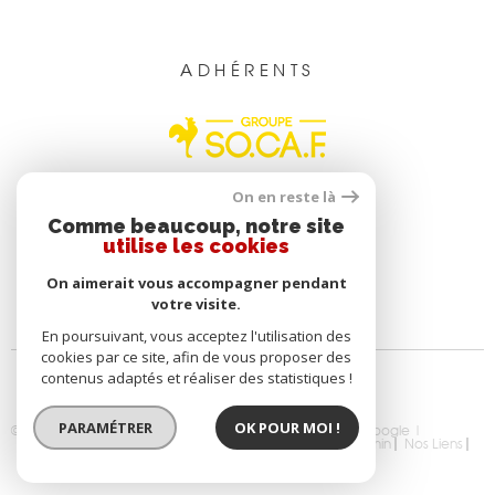
ADHÉRENTS
On en reste là
Comme beaucoup, notre site
utilise les cookies
On aimerait vous accompagner pendant
votre visite.
En poursuivant, vous acceptez l'utilisation des
cookies par ce site, afin de vous proposer des
contenus adaptés et réaliser des statistiques !
PARAMÉTRER
OK POUR MOI !
© 2026 | Tous droits réservés | Traduction powered by Google |
Nos Honoraires
Plan Du Site
Mentions Légales
Admin
Nos Liens
Politique RGPD
Cookies